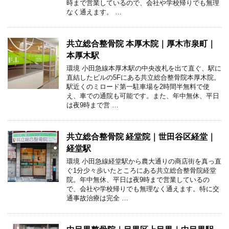
時まで営業しているので、会社や学校帰りでも無理
なく通えます。 …
共立総合整骨院 本厚木院｜厚木市泉町｜
本厚木駅
環境 小田急線本厚木駅の中央改札を出て直ぐ、駅に
直結したビルの5Fにある共立総合整骨院本厚木院。
駅近くのミロード第一駐車場を2時間半無料で使
え、車での通院も可能です。また、年中無休、平日
は夜9時まで営 …
共立総合整骨院 経堂院｜世田谷区経堂｜
経堂駅
環境 小田急線経堂駅から農大通りの商店街を真っ直
ぐ1分少々歩いたところにある共立総合整骨院経堂
院。年中無休、平日は夜9時まで営業しているの
で、会社や学校帰りでも無理なく通えます。特に交
通事故治療は完全 …