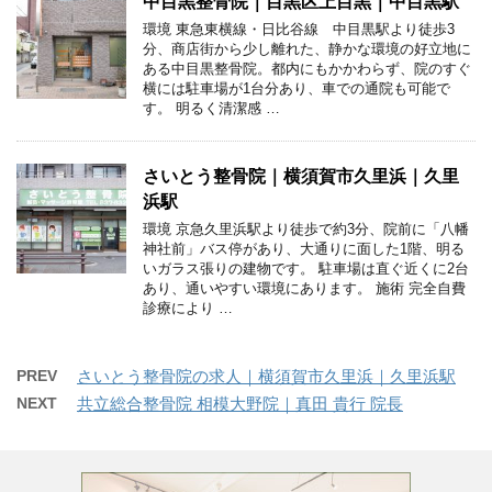
中目黒整骨院｜目黒区上目黒｜中目黒駅
環境 東急東横線・日比谷線 中目黒駅より徒歩3
分、商店街から少し離れた、静かな環境の好立地に
ある中目黒整骨院。都内にもかかわらず、院のすぐ
横には駐車場が1台分あり、車での通院も可能で
す。 明るく清潔感 …
さいとう整骨院｜横須賀市久里浜｜久里
浜駅
環境 京急久里浜駅より徒歩で約3分、院前に「八幡
神社前」バス停があり、大通りに面した1階、明る
いガラス張りの建物です。 駐車場は直ぐ近くに2台
あり、通いやすい環境にあります。 施術 完全自費
診療により …
PREV
さいとう整骨院の求人｜横須賀市久里浜｜久里浜駅
NEXT
共立総合整骨院 相模大野院｜真田 貴行 院長