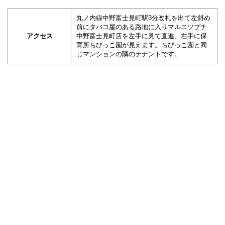
丸ノ内線中野富士見町駅3分改札を出て左斜め
前にタバコ屋のある路地に入りマルエツプチ
アクセス
中野富士見町店を左手に見て直進、右手に保
育所ちびっこ園が見えます。ちびっこ園と同
じマンションの隣のテナントです。