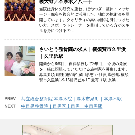
模大野／本厚木／八王子
当院は身体の研究を重ね、ほねつぎ・整体・マッサ
ージ・鍼灸を複合的に活用した、独自の施術法を展
開しています。クオリティの高い施術を身につけた
い方、スポーツトレーナーを目指している方がスキ
ルを身につけるの …
さいとう整骨院の求人｜横須賀市久里浜
｜久里浜駅
開業から8年目、自費移行して2年目。 今後の発展
を一緒に頑張っていただける施術家を募集します。
募集要項 職種 施術家 雇用形態 正社員 勤務地 横須
賀市久里浜1-9-15相沢ビル1F 最寄り駅 京浜 …
PREV
共立総合整骨院 本厚木院｜厚木市泉町｜本厚木駅
NEXT
中目黒整骨院｜目黒区上目黒｜中目黒駅