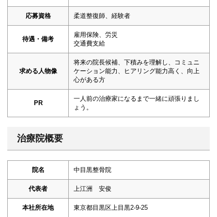
応募資格
柔道整復師、経験者
雇用保険、労災
待遇・備考
交通費支給
将来の院長候補、下積みを理解し、コミュニ
求める人物像
ケーション能力、ヒアリング能力高く、向上
心がある方
一人前の治療家になるまで一緒に頑張りまし
PR
ょう。
治療院概要
院名
中目黒整骨院
代表者
上江洲 安俊
本社所在地
東京都目黒区上目黒2-9-25