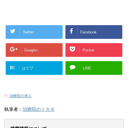
する回答として、電子メールや資料のご送付に利用いたし
ます。
■個人情報の第三者への開示・提供の禁止
Twitter
Facebook
当方は、お客さまよりお預かりした個人情報を適切に管理
し、次のいずれかに該当する場合を除き、個人情報を第三
Google+
Pocket
者に開示いたしません。
B!
お客さまの同意がある場合
はてブ
LINE
お客さまが希望されるサービスを行なうために当方
が業務を委託する業者に対して開示する場合
法令に基づき開示することが必要である場合
-
治療院の求人
執筆者：
治療院のミカタ
■個人情報の安全対策
当方は、個人情報の正確性及び安全性確保のために、セキ
ュリティに万全の対策を講じています。