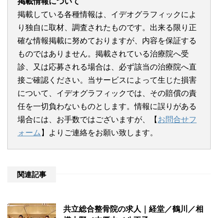
掲載情報について
掲載している各種情報は、イデオグラフィックによ
■ご本人の照会
り独自に取材、調査されたものです。出来る限り正
お客さまがご本人の個人情報の照会・修正・削除などをご
確な情報掲載に努めておりますが、内容を保証する
希望される場合には、ご本人であることを確認の上、対応
ものではありません。掲載されている治療院へ受
させていただきます。
診、又は応募される場合は、必ず該当の治療院へ直
接ご確認ください。当サービスによって生じた損害
法令・規範の遵守と見直し
について、イデオグラフィックでは、その賠償の責
当方は、保有する個人情報に関して適用される日本の法
任を一切負わないものとします。情報に誤りがある
令、その他規範を遵守するとともに、本ポリシーの内容を
場合には、お手数ではございますが、【
お問合せフ
適宜見直し、その改善に努めます。
ォーム
】よりご連絡をお願い致します。
■お問合せ
当方の個人情報の取扱に関するお問合せは【
お問合せフォ
ーム
】までご連絡ください。
関連記事
共立総合整骨院の求人｜経堂／鶴川／相